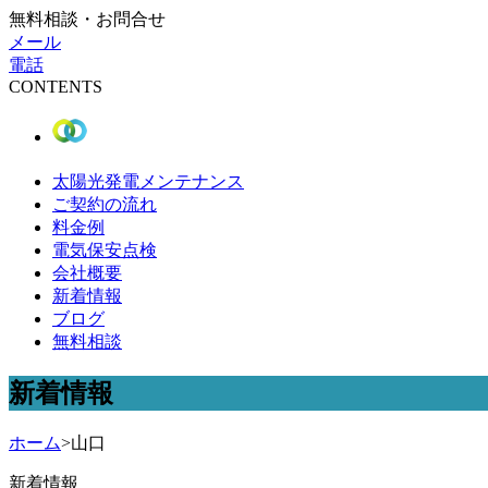
無料相談・お問合せ
メール
電話
CONTENTS
太陽光発電メンテナンス
ご契約の流れ
料金例
電気保安点検
会社概要
新着情報
ブログ
無料相談
新着情報
ホーム
>
山口
新着情報