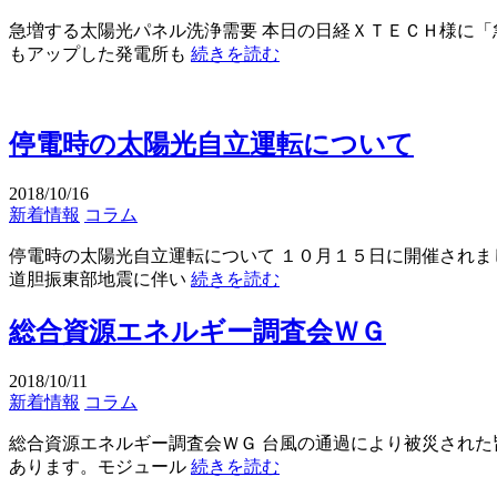
急増する太陽光パネル洗浄需要 本日の日経ＸＴＥＣＨ様に「
もアップした発電所も
続きを読む
停電時の太陽光自立運転について
2018/10/16
新着情報
コラム
停電時の太陽光自立運転について １０月１５日に開催されま
道胆振東部地震に伴い
続きを読む
総合資源エネルギー調査会ＷＧ
2018/10/11
新着情報
コラム
総合資源エネルギー調査会ＷＧ 台風の通過により被災された
あります。モジュール
続きを読む