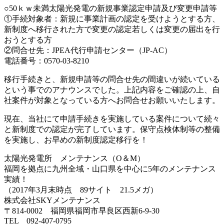
○50ｋｗ未満太陽光発電の新規事業認定申請及び変更申請等
①手続対象者：新規に事業計画の認定を受けようとする方、
新制度へ移行された方で変更の認定若しくは変更の届出を行
おうとする方
②問合せ先：JPEA代行申請センター（JP-AC）
電話番号：0570-03-8210
移行手続きと、新規申請等の問合せ先の間違いが続いている
という事でのアナウンスでした。上記内容をご確認の上、自
社案件が対象となっている方へお問合せお願いいたします。
現在、当社にて申請手続きを実施している案件について続々
と新制度での認定が完了しています。保守点検体制等の整備
を実施し、お早めの新制度認定移行を！
太陽光発電所 メンテナンス（O＆M）
福岡を拠点に九州全域・山口県を中心に
5年のメンテナンス
実績
！
（2017年3月末時点 89サイト 21.5メガ）
株式会社SKYメンテナンス
〒814-0002 福岡県福岡市早良区西新6-9-30
TEL 092-407-0795