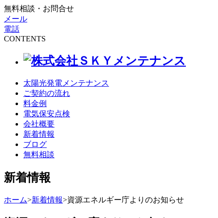
無料相談・お問合せ
メール
電話
CONTENTS
太陽光発電メンテナンス
ご契約の流れ
料金例
電気保安点検
会社概要
新着情報
ブログ
無料相談
新着情報
ホーム
>
新着情報
>
資源エネルギー庁よりのお知らせ